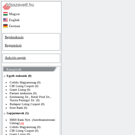
Magyar
English
German
Bejelentkezés
Regisztráció
Aukciós naptár
Kategóriák
Egyeb eszkozok (0)
Cofidis Magyarorszag (0)
CIB Lizing Csoport (0)
Granit Lizing (0)
Partneri ertekesites (0)
Euroleasing Zrt., Retail Prod Zrt.,
Toyota Penzugyi Zrt. (0)
Budapest Lizing Csoport (0)
Erste Bank (0)
Gepjarmuvek (5)
MBH Bank Nyrt. (Autofinanszirozasi
Uzletag)
(1)
Cofidis Magyarorszag (0)
CIB Lizing Csoport (0)
Granit Lizing (0)