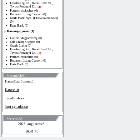
Euroleasing Zrt., Retail Prod Zrt.,
Toyota Penzugyi Zrt.
(4)
Partneri ertekesites (0)
Budapest Lizing Csoport (0)
MBH Bank Nyrt. (Flotta uzemeltetes)
(0)
Erste Bank (0)
Haszongepjarmu (1)
Cofidis Magyarorszag (0)
CIB Lizing Csoport (0)
Granit Lizing (0)
Euroleasing Zrt., Retail Prod Zrt.,
Toyota Penzugyi Zrt.
(1)
Partneri ertekesites (0)
Budapest Lizing Csoport (0)
Erste Bank (0)
Információk
Használati útmutató
Kapcsolat
Tárolóhelyek
Jogi nyilatkozat
Szerveridő
2026. augusztus 6.
16:41:48