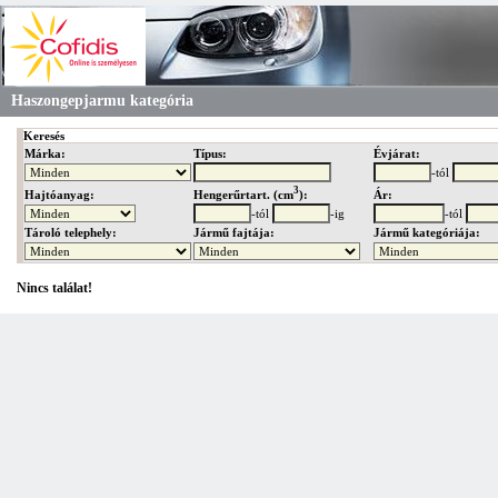
Haszongepjarmu kategória
Keresés
Márka:
Típus:
Évjárat:
-tól
3
Hengerűrtart. (cm
):
Hajtóanyag:
Ár:
-tól
-ig
-tól
Tároló telephely:
Jármű fajtája:
Jármű kategóriája:
Nincs találat!