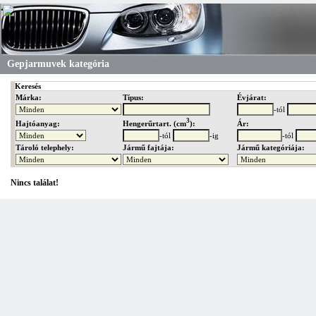
Gepjarmuvek kategória
Keresés
Márka:
Típus:
Évjárat:
-tól
3
Hengerűrtart. (cm
):
Hajtóanyag:
Ár:
-tól
-ig
-tól
Tároló telephely:
Jármű fajtája:
Jármű kategóriája:
Nincs találat!